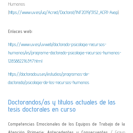
Humanos
(
https://www.uv.es/uq/Acred/Doctorat/INF2019/3152_ACR1-Avap
).
Enlaces web:
https://www.uv.es/uvweb/doctorado-psicologia-recursos-
humanos/es/programa-doctorado-psicologia-recursos-humanos-
1285882216347.html
https://doctorado.us.es/estudios/programas-de-
doctorado/psicologia-de-los-recursos-humanos
Doctorandos/as y títulos actuales de las
tesis doctorales en curso
Competencias Emocionales de los Equipos de Trabajo de la
Atención Primaria: Antecedentes y Consecuentes
/ Group