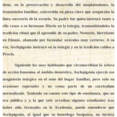
tiene, en la preservación y desarrollo del neoplatonismo, la
transmisión familiar, convertida en pieza clave que aseguraba la
línea sucesoria de la escuela. Su padre fue quien instruyó tanto a
ella como a su hermano Hierio en la teúrgia, transmitiéndoles la
tradición ritual que él aprendió de su padre, Nestorio, hierofante
en Eleusis, afamado por formular oráculos muy certeros. A su
vez, Asclepigenia instruyó en la teúrgia y en la tradición caldea a
Proclo.
Siguiendo los usos habituales que circunscribían la esfera
de acción femenina al ámbito doméstico, Asclepigenia ejerció ese
magisterio teúrgico en el seno del hogar familiar, pero solo en
ocasiones especiales y no como parte de un currículum
normalizado. Teniendo en cuenta este tipo de enseñanza, que no
era pública y a la que solo accedían algunos estudiantes tras
haber sido formados en la Academia, puede entenderse que
Asclepigenia, al igual que su homóloga Sosípatra, no tuviera