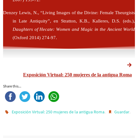
Denzey Lewis, N., “Living Images of the Divine: Female Theurgists
in Late Antiquity”, en Stratton, K.B., Kalleres, D.S. (eds.),
Daughters of Hecate: Women and Magic in the Ancient World
(Oxford 2014) 274-97.
Exposición Virtual: 250 mujeres de la antigua Roma
Share this...
.
.
Exposición Virtual: 250 mujeres de la antigua Roma
Guardar