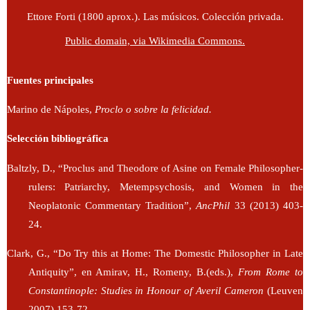
Ettore Forti (1800 aprox.). Las músicos. Colección privada.
Public domain, via Wikimedia Commons.
Fuentes principales
Marino de Nápoles,
Proclo o sobre la felicidad.
Selección bibliográfica
Baltzly, D., “Proclus and Theodore of Asine on Female Philosopher-
rulers: Patriarchy, Metempsychosis, and Women in the
Neoplatonic Commentary Tradition”,
AncPhil
33 (2013) 403-
24.
Clark, G., “Do Try this at Home: The Domestic Philosopher in Late
Antiquity”, en Amirav, H., Romeny, B.(eds.),
From Rome to
Constantinople: Studies in Honour of Averil Cameron
(Leuven
2007) 153-72.