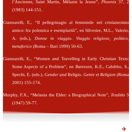
l’Ancienne, Saint Martin, Mélanie la Jeune”,
Phoenix
37, 2
(1983) 144-151.
Giannarelli, E., “Il pellegrinagio al femminile nel cristianesimo
antico: fra polemica e esemplarità”, en Silvestre, M.L., Valerio,
A. (eds.),
Donne in viaggio. Viaggio religioso, politico,
metaforico
(Roma – Bari 1999) 50-63.
Giannarelli, E., “Women and Travelling in Early Christian Texts:
Some Aspects of a Problem”, en Børresen, K.E., Cabibbo, S.,
Specht, E. (eds.),
Gender and
Religio.
Genre et Religion
(Roma
2001) 155-174.
Murphy, F.X., “Melania the Elder: a Biographical Note”,
Traditio
5
(1947) 59-77.