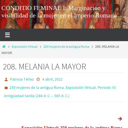
CONDITIO FEMINAE I: Marginación y
visibilidad de la mujer en el Imperio Romano
Exposición Virtual
250 mujeres de la antigua Roma
208. MELANIA LA
MAYOR
208. MELANIA LA MAYOR
Patricia Téllez
4 abril, 2022
,
,
250 mujeres de la antigua Roma
Exposición Virtual
Período IV:
Antigüedad tardía (284 d. C. – 565 d. C.)
Exposición Virtual: 250 mujeres de la antigua Roma