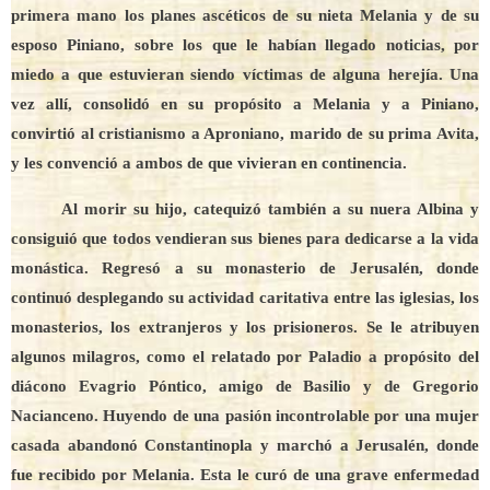
primera mano los planes ascéticos de su nieta Melania y de su
esposo Piniano, sobre los que le habían llegado noticias, por
miedo a que estuvieran siendo víctimas de alguna herejía. Una
vez allí, consolidó en su propósito a Melania y a Piniano,
convirtió al cristianismo a Aproniano, marido de su prima Avita,
y les convenció a ambos de que vivieran en continencia.
Al morir su hijo, catequizó también a su nuera Albina y
consiguió que todos vendieran sus bienes para dedicarse a la vida
monástica. Regresó a su monasterio de Jerusalén, donde
continuó desplegando su actividad caritativa entre las iglesias, los
monasterios, los extranjeros y los prisioneros. Se le atribuyen
algunos milagros, como el relatado por Paladio a propósito del
diácono Evagrio Póntico, amigo de Basilio y de Gregorio
Nacianceno. Huyendo de una pasión incontrolable por una mujer
casada abandonó Constantinopla y marchó a Jerusalén, donde
fue recibido por Melania. Esta le curó de una grave enfermedad