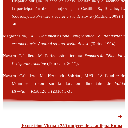
Hispania antigua. El caso de Fabia Hadrianilla y el alcance de
la participación de las mujeres”, en Castillo, S., Ruzaba, R.
(coords.),
La Previsión social en la Historia
(Madrid 2009) 1-
30.
Magioncalda, A.,
Documentazione epigraphica e ‘fondazioni’
testamentarie. Appunti su una scelta di testi
(Torino 1994).
Navarro Caballero, M., Perfectissima femina.
Femmes de l’élite dans
l’Hispanie romaine
(Bordeaux 2017).
Navarro Caballero, M., Hernando Sobrino, M.ªR., “À l’ombre de
Mommsen:
retour sur la donation alimentaire de
Fabia
H[—]la
”,
REA
120,1 (2018) 3-35.
Exposición Virtual: 250 mujeres de la antigua Roma