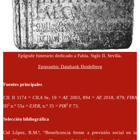
Epígrafe funerario dedicado a Fabia. Siglo II. Sevilla.
Epigraphic Databank Heidelberg
Fuentes principales
CIL
II 1174 =
CILA
Se, 19 =
AE
2003, 894 =
AE
2018, 879;
FIRA
2
2
III
n.º 55a =
EJER
, n.º 35 =
PIR
F 73.
Selección bibliográfica
Cid López, R.M.ª, “Beneficencia frente a previsión social en la