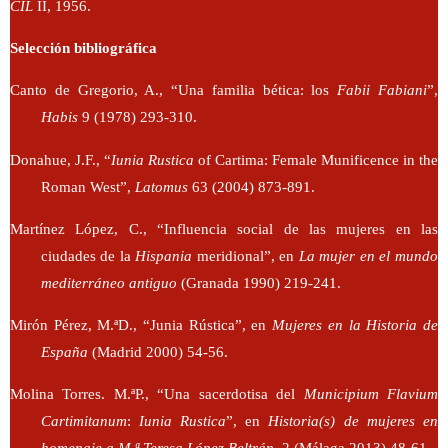
CIL
II, 1956.
Selección bibliográfica
Canto de Gregorio, A., “Una familia bética: los
Fabii Fabiani
”,
Habis
9 (1978) 293-310.
Donahue, J.F., “
Iunia Rustica
of Cartima: Female Munificence in the
Roman West”,
Latomus
63 (2004) 873-891.
Martínez López, C., “Influencia social de las mujeres en las
ciudades de la
Hispania
meridional”, en
La mujer en el mundo
mediterráneo antiguo
(Granada 1990) 219-241.
Mirón Pérez, M.ªD., “Junia Rústica”, en
Mujeres en la Historia de
España
(Madrid 2000) 54-56.
Molina Torres. M.ªP., “Una sacerdotisa del
Municipium Flavium
Cartimitanum
:
Iunia Rustica
”, en
Historia(s) de mujeres en
homenaje a M.ª Teresa López Beltrán
, 2 (Málaga 2013) 48-61.