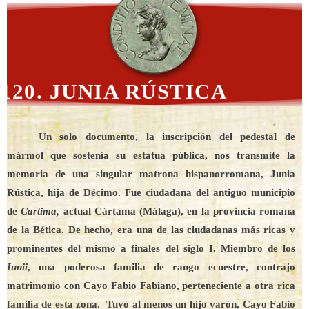
120. JUNIA RÚSTICA
Un solo documento, la inscripción del pedestal de
mármol que sostenía su estatua pública, nos transmite la
memoria de una singular matrona hispanorromana, Junia
Rústica, hija de Décimo. Fue ciudadana del antiguo municipio
de
Cartima,
actual Cártama (Málaga), en la provincia romana
de la Bética. De hecho, era una de las ciudadanas más ricas y
prominentes del mismo a finales del siglo I. Miembro de los
Iunii
, una poderosa familia de rango ecuestre, contrajo
matrimonio con Cayo Fabio Fabiano, perteneciente a otra rica
familia de esta zona. Tuvo al menos un hijo varón, Cayo Fabio