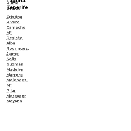
Laguna.
Rubio
Tenerife
Bellido
Cristina
Rivero
Camacho
,
Mª
Desirée
Alba
Rodríguez
,
Jaime
Solís
Guzmán
,
Madelyn
Marrero
Melendez
,
Mª
Pilar
Mercader
Moyano