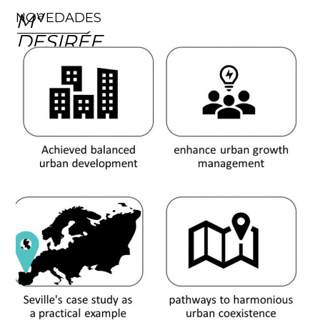
Mª
NOVEDADES
DESIRÉE
ALBA
RODRÍGUEZ
Profesora
en
la
Escuela
Politécnica
Superior
de
la
Universidad
de
Sevilla.
Arquitecto