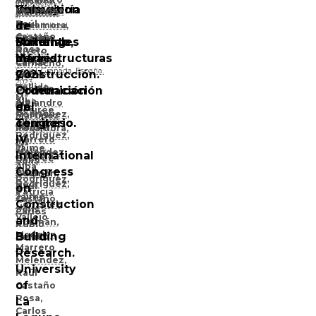
Innovación
Innovation
Consejería
Vida
Guzmán
Melendez
,
Martínez
y
Raúl
in
de
de
Rocamora
,
Sostenibilidad
Castaño
en
Cristina
Building.
Fomento,
Materiales
la
Rosa
,
Rivero
Madrid.
Infraestructuras
de
Vivienda
Carlos
Camacho
,
Social. Granada, España.
2021
y
Construcción.
Rubio
Mª
2023
Bellido
Desirée
Ordenación
Comunicación
Mª
Alba
Alejandro
del
en
Desirée
Rodríguez
,
Martínez
Territorio.
congreso.
Alba
Madelyn
Rocamora
,
Rodríguez
,
IV
Marrero
Mª
Mª
Jaime
Melendez
Desirée
International
Desirée
Solís
Alba
Congress
Alba
Guzmán
,
Rodríguez
,
Rodríguez
,
Raúl
on
Patricia
Jaime
Castaño
,
Construction
González
Solís
Carlos
Vallejo
and
Guzmán
,
Rubio
Madelyn
Building
Bellido
Marrero
Research.
Melendez
,
University
Raúl
of
Castaño
Rosa
,
La
Carlos