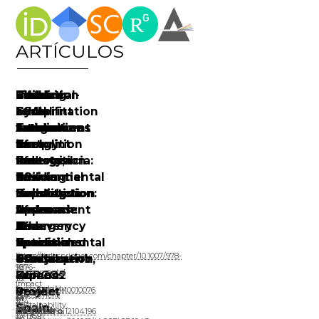
ARTÍCULOS
Evaluation
Life
Present
BIM-
Technical-
Carbon
Building
Recalce
of
Cycle
and
LCA
Social
Footprint
rehabilitation
en
carbon
Assessment
Future
Integration
Tandem
Estimation
versus
condiciones
footprint
of
Energy
for
in
Tool
demolition
de
of
Industrial
Poverty,
the
Restoration
for
and
emergencia:
the
Building
a
Environmental
of
Residential
new
40
renovation
Construction
Holistic
Impact
Buildings
Buildings
construction:
viviendas
of
and
Approach:
Assessment
Under
for
economic
cercanas
urban
Recovery
A
of
Emergency
Non-
and
al
spaces.
Potential
Case
the
Conditions:
Specialized
environmental
río
https://link.springer.com/chapter/10.1007/978-
Processes,
Study
Urbanization
40
Users:
assessment
Guadalquivir,
981-
10:76-
nvironmental
in
Process
Homes
OERCO2
España
19-
95.
Impact
Sustainability,
Seville,
in
Project
7226-
doi:10.3390/pr10010076
Assessment
Mª
12.
3_4
Sustainability,
Spain
Spain
Review,
Alejandro
Desirée
doi:10.3390/su12104196
10(1359).
66:115-