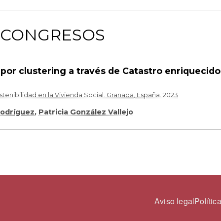
 CONGRESOS
s por clustering a través de Catastro enriquecid
stenibilidad en la Vivienda Social. Granada, España. 2023
Rodríguez
,
Patricia González Vallejo
PIE DE
Aviso legal
Polític