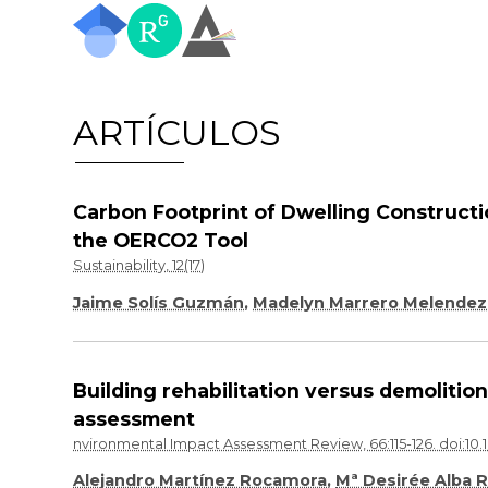
ARTÍCULOS
Carbon Footprint of Dwelling Constructi
the OERCO2 Tool
Sustainability, 12(17)
Jaime Solís Guzmán
,
Madelyn Marrero Melendez
Building rehabilitation versus demoliti
assessment
nvironmental Impact Assessment Review, 66:115-126. doi:10.10
Alejandro Martínez Rocamora
,
Mª Desirée Alba 