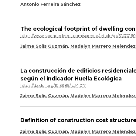
Antonio Ferreira Sánchez
The ecological footprint of dwelling con
https://www.sciencedirect.com/science/article/pii/S147016
Jaime Solís Guzmán
,
Madelyn Marrero Melendez
La construcción de edificios residencia
según el indicador Huella Ecológica
https://dx.doi.org/10.3989/ic.14.017
Jaime Solís Guzmán
,
Madelyn Marrero Melendez
Definition of construction cost structure
Jaime Solís Guzmán
,
Madelyn Marrero Melendez