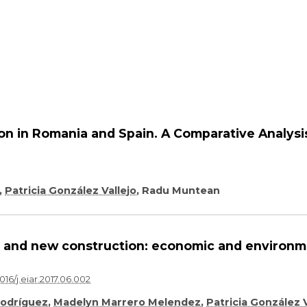
on in Romania and Spain. A Comparative Analysi
,
Patricia González Vallejo
,
Radu Muntean
on and new construction: economic and environm
16/j.eiar.2017.06.002
Rodríguez
,
Madelyn Marrero Melendez
,
Patricia González V