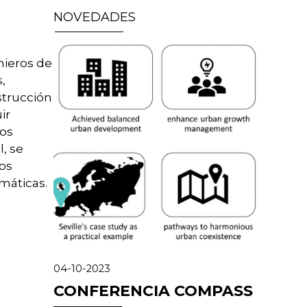
NOVEDADES
nieros de
,
strucción
ir
tos
, se
los
máticas.
04-10-2023
CONFERENCIA COMPASS