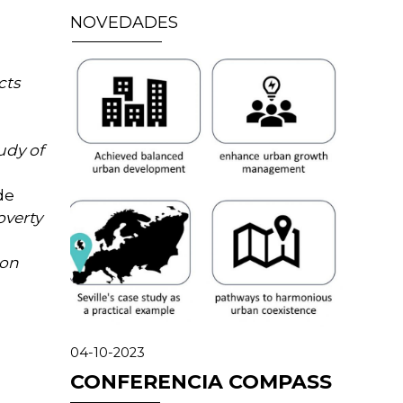
NOVEDADES
cts
udy of
de
overty
ion
04-10-2023
CONFERENCIA COMPASS