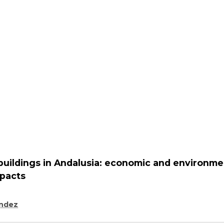
al buildings in Andalusia: economic and environme
mpacts
endez