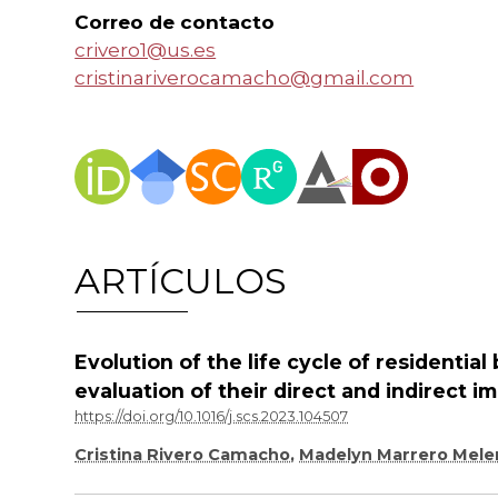
Correo de contacto
crivero1@us.es
cristinariverocamacho@gmail.com
ARTÍCULOS
Evolution of the life cycle of residenti
evaluation of their direct and indirect i
https://doi.org/10.1016/j.scs.2023.104507
Cristina Rivero Camacho
,
Madelyn Marrero Mel