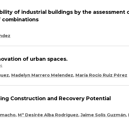
lity of industrial buildings by the assessment 
f combinations
endez
novation of urban spaces.
_4
guez
,
Madelyn Marrero Melendez
,
María Rocío Ruiz Pérez
lding Construction and Recovery Potential
Camacho
,
Mª Desirée Alba Rodríguez
,
Jaime Solís Guzmán
,