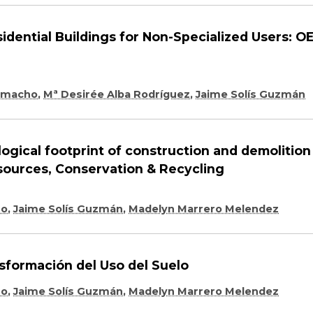
sidential Buildings for Non-Specialized Users: 
Camacho
,
Mª Desirée Alba Rodríguez
,
Jaime Solís Guzmán
gical footprint of construction and demolitio
esources, Conservation & Recycling
ro
,
Jaime Solís Guzmán
,
Madelyn Marrero Melendez
nsformación del Uso del Suelo
ro
,
Jaime Solís Guzmán
,
Madelyn Marrero Melendez