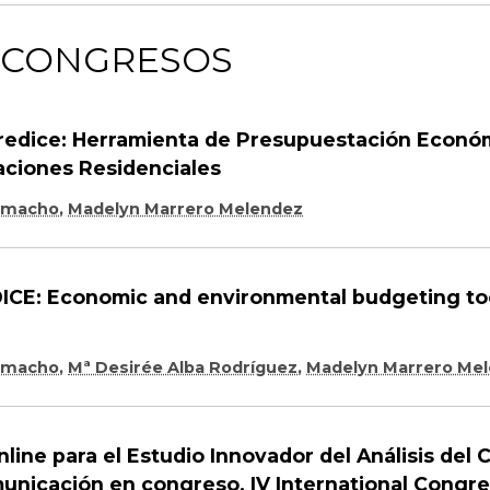
 CONGRESOS
redice: Herramienta de Presupuestación Econó
caciones Residenciales
Camacho
,
Madelyn Marrero Melendez
DICE: Economic and environmental budgeting too
Camacho
,
Mª Desirée Alba Rodríguez
,
Madelyn Marrero Me
ne para el Estudio Innovador del Análisis del C
unicación en congreso. IV International Congr