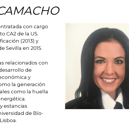
O CAMACHO
ontratada con cargo
o CA2 de la US.
icación (2013) y
e Sevilla en 2015.
as relacionados con
desarrollo de
 económica y
 como la generación
ales como la huella
energética.
 y estancias
iversidad de Bío-
 Lisboa.