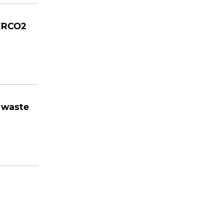
OERCO2
n waste