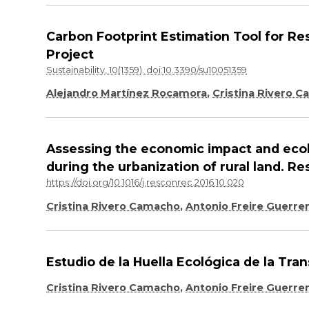
Carbon Footprint Estimation Tool for Re
Project
Sustainability, 10(1359). doi:10.3390/su10051359
Alejandro Martínez Rocamora
,
Cristina Rivero 
Assessing the economic impact and ecolo
during the urbanization of rural land. R
https://doi.org/10.1016/j.resconrec.2016.10.020
Cristina Rivero Camacho
,
Antonio Freire Guerre
Estudio de la Huella Ecológica de la Tra
Cristina Rivero Camacho
,
Antonio Freire Guerre