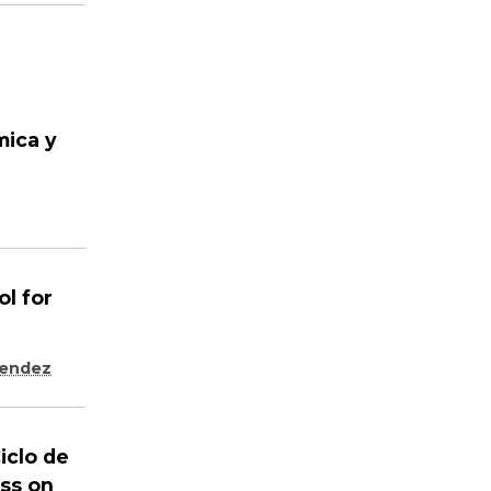
mica y
l for
lendez
iclo de
ess on