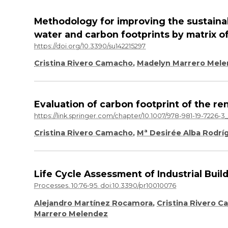
Methodology for improving the sustainabi
water and carbon footprints by matrix o
https://doi.org/10.3390/su142215297
Cristina Rivero Camacho
,
Madelyn Marrero Mel
Evaluation of carbon footprint of the re
https://link.springer.com/chapter/10.1007/978-981-19-7226-3
Cristina Rivero Camacho
,
Mª Desirée Alba Rodrí
Life Cycle Assessment of Industrial Bui
Processes, 10:76-95. doi:10.3390/pr10010076
Alejandro Martínez Rocamora
,
Cristina Rivero 
Marrero Melendez