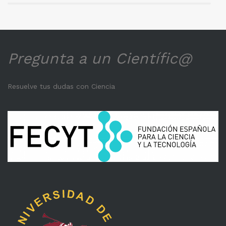
Pregunta a un Científic@
Resuelve tus dudas con Ciencia