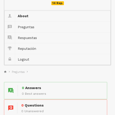
14 Rep.
About
Preguntas
Respuestas
Reputación
Logout
Preguntas
0
Answers
0 Best answers
0
Questions
0 Unanswered