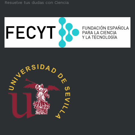
Resuelve tus dudas con Ciencia