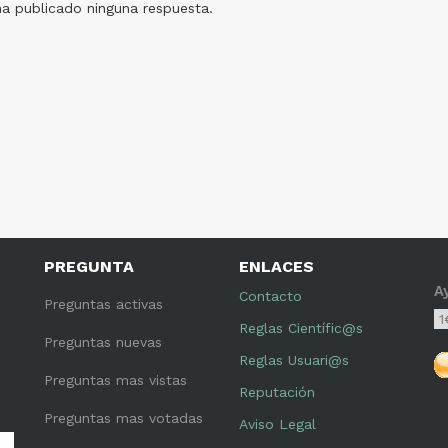
ha publicado ninguna respuesta.
PREGUNTA
ENLACES
A
Contacto
Preguntas activas
Reglas Científic@s
Preguntas nuevas
Reglas Usuari@s
Preguntas mas vistas
Reputación
Preguntas mas votadas
Aviso Legal