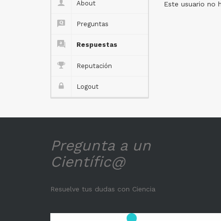
About
Este usuario no 
Preguntas
Respuestas
Reputación
Logout
Pregunta a un
Científic@
Resuelve tus dudas con Ciencia