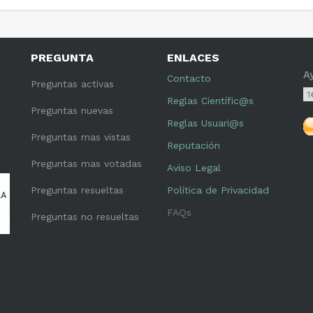
PREGUNTA
ENLACES
A
Contacto
Preguntas activas
Reglas Científic@s
Preguntas nuevas
Reglas Usuari@s
Preguntas mas vistas
Reputación
Preguntas mas votadas
Aviso Legal
Preguntas resueltas
Política de Privacidad
FAQs
Preguntas no resueltas