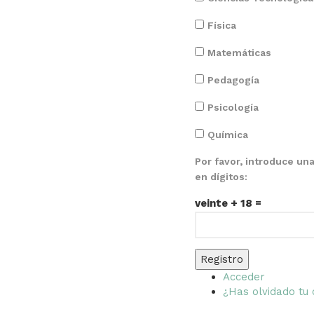
Física
Matemáticas
Pedagogía
Psicología
Química
Por favor, introduce un
en dígitos:
veinte + 18 =
Registro
Acceder
¿Has olvidado tu