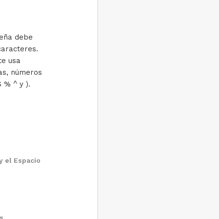
seña debe
caracteres.
te usa
as, números
 % ^ y ).
 y el Espacio
s