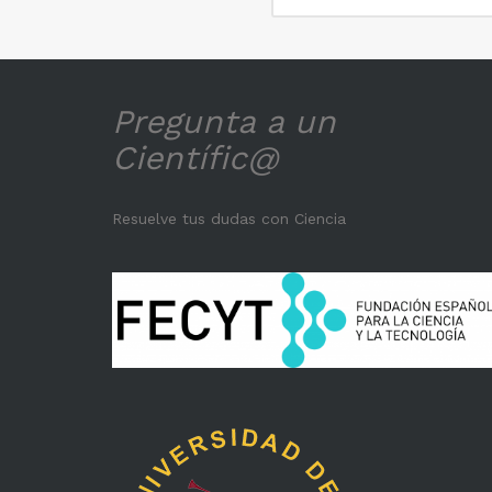
Pregunta a un
Científic@
Resuelve tus dudas con Ciencia