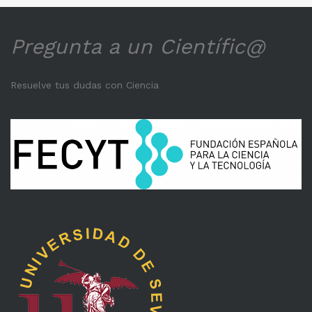
Pregunta a un Científic@
Resuelve tus dudas con Ciencia