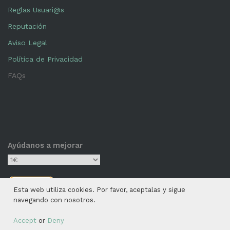
Reglas Usuari@s
Reputación
Aviso Legal
Política de Privacidad
FAQs
Ayúdanos a mejorar
Esta web utiliza cookies. Por favor, aceptalas y sigue
navegando con nosotros.
Accept
or
Deny
© 2026 preguntaciencia