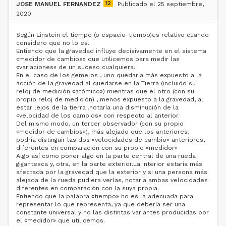
12
JOSE MANUEL FERNANDEZ
Publicado el 25 septiembre,
2020
Según Einstein el tiempo (o espacio-tiempo)es relativo cuando
considero que no lo es.
Entiendo que la gravedad influye decisivamente en el sistema
«medidor de cambios» que utilicemos para medir las
«variaciones» de un suceso cualquiera.
En el caso de los gemelos , uno quedaría más expuesto a la
acción de la gravedad al quedarse en la Tierra (incluido su
reloj de medición «atómico») mientras que el otro (con su
propio reloj de medición) , menos expuesto a la gravedad, al
estar lejos de la tierra ,notaría una disminución de la
«velocidad de los cambios» con respecto al anterior.
Del mismo modo, un tercer observador (con su propio
«medidor de cambios»), más alejado que los anteriores,
podría distinguir las dos «velocidades de cambio» anteriores,
diferentes en comparación con su propio «medidor»
Algo así como poner algo en la parte central de una rueda
gigantesca y, otra, en la parte exterior.La interior estaría más
afectada por la gravedad que la exterior y si una persona más
alejada de la rueda pudiera verlas, notaría ambas velocidades
diferentes en comparación con la suya propia.
Entiendo que la palabra «tiempo» no es la adecuada para
representar lo que representa, ya que debería ser una
constante universal y no las distintas variantes producidas por
el «medidor» que utilicemos.