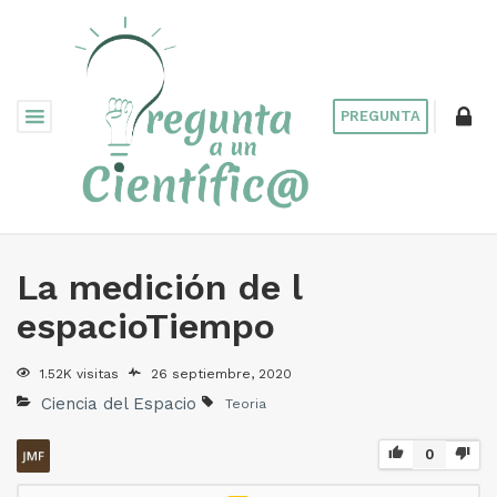
PREGUNTA
La medición de l
espacioTiempo
1.52K visitas
26 septiembre, 2020
Ciencia del Espacio
Teoria
0