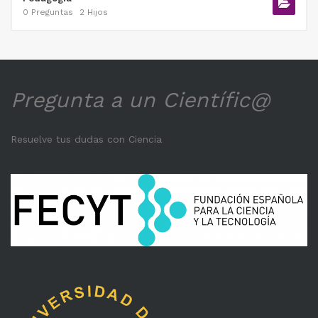
0 Preguntas
2 Hijos
Pregunta a un Científic@
Resuelve tus dudas con Ciencia