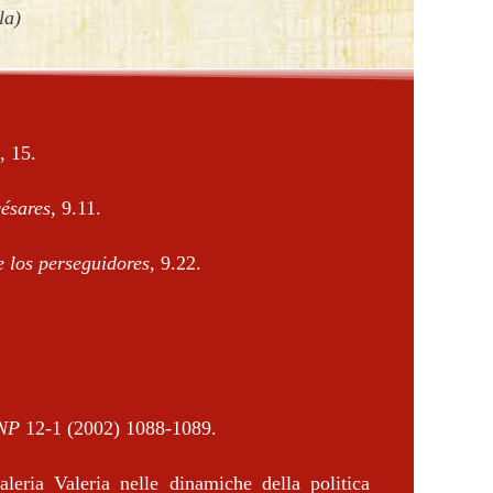
la)
, 15.
césares,
9.11.
e los perseguidores
, 9.22.
NP
12-1 (2002) 1088-1089.
leria Valeria nelle dinamiche della politica