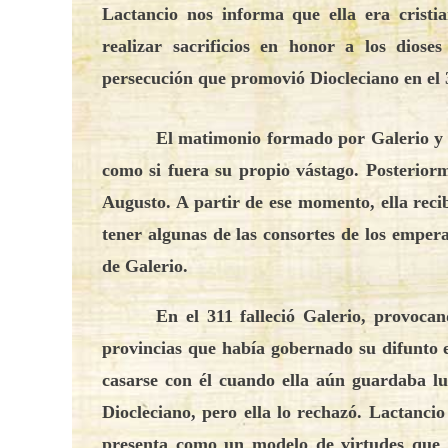
Lactancio nos informa que ella era cristi
realizar sacrificios en honor a los dios
persecución que promovió Diocleciano en el
El matimonio formado por Galerio y V
como si fuera su propio vástago. Posteriorme
Augusto. A partir de ese momento, ella recib
tener algunas de las consortes de los empe
de Galerio.
En el 311 falleció Galerio, provoc
provincias que había gobernado su difunto e
casarse con él cuando ella aún guardaba lu
Diocleciano, pero ella lo rechazó. Lactanci
presenta como un modelo de virtudes que 