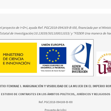
l proyecto de I+D+i, ayuda Ref. PGC2018-094169-B-I00, financiada por el Ministe
 Estatal de Investigación/10.13039/501100011033/ y "FEDER Una manera de ha
TIO FEMINAE I. MARGINACIÓN Y VISIBILIDAD DE LA MUJER EN EL IMPERIO R
ESTUDIO DE CONTRASTES EN LOS ÁMBITOS POLÍTICOS, JURÍDICOS Y RELIGIOSOS
Ref. PGC2018-094169-B-I00
Proyecto de I+D+i