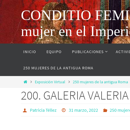
CONDITIO FEMINAE
mujer en el Impe
INICIO
EQUIPO
PUBLICACIONES
ACTIV
250 MUJERES DE LA ANTIGUA ROMA
Exposición Virtual
250 mujeres de la antigua Roma
200. GALERIA VALERIA
Patricia Téllez
31 marzo, 2022
250 mujer