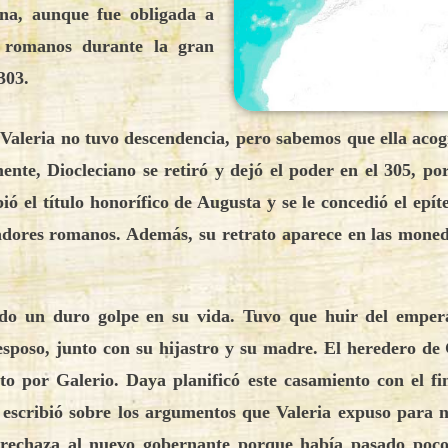
ana, aunque fue obligada a
es romanos durante la gran
 303.
aleria no tuvo descendencia, pero sabemos que ella acogió
nte, Diocleciano se retiró y dejó el poder en el 305, po
ió el título honorífico de Augusta y se le concedió el epít
radores romanos. Además, su retrato aparece en las mon
ando un duro golpe en su vida. Tuvo que huir del emper
sposo, junto con su hijastro y su madre. El heredero de
to por Galerio. Daya planificó este casamiento con el fi
o escribió sobre los argumentos que Valeria expuso para 
rechaza al nuevo gobernante porque había pasado poco