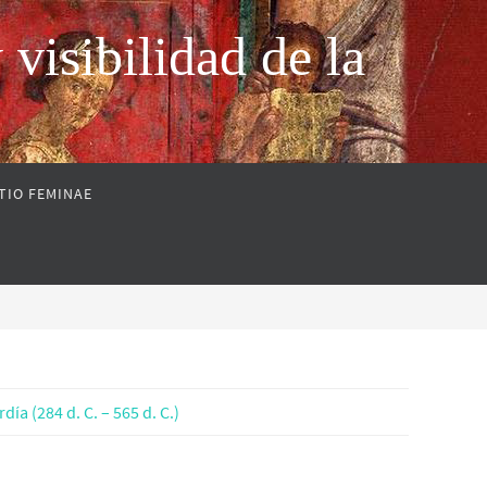
sibilidad de la
TIO FEMINAE
día (284 d. C. – 565 d. C.)