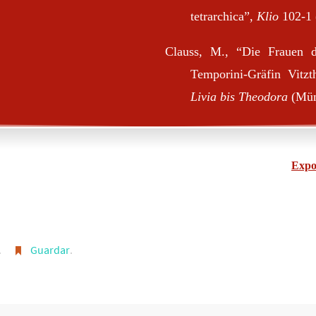
tetrarchica”,
Klio
102-1 
Clauss, M., “Die Frauen de
Temporini-Gräfin Vitz
Livia bis Theodora
(Mün
Expo
.
Guardar
.