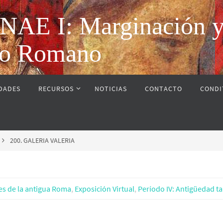
 I: Marginación y vi
rio Romano
IDADES
RECURSOS
NOTICIAS
CONTACTO
CONDI
200. GALERIA VALERIA
es de la antigua Roma
,
Exposición Virtual
,
Período IV: Antigüedad tar