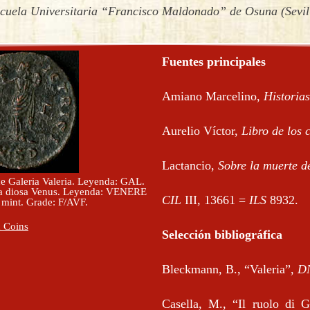
cuela Universitaria “Francisco Maldonado” de Osuna (Sevil
Fuentes principales
Amiano Marcelino,
Historias
Aurelio Víctor,
Libro de los 
Lactancio,
Sobre la muerte d
de Galeria Valeria. Leyenda: GAL.
la diosa Venus. Leyenda: VENERE
CIL
III, 13661 =
ILS
8932.
 mint. Grade: F/AVF.
n Coins
Selección bibliográfica
Bleckmann, B., “Valeria”,
D
Casella, M., “Il ruolo di Ga