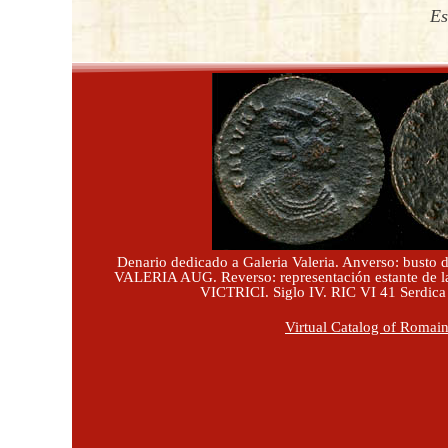
Es
Denario dedicado a Galeria Valeria. Anverso: busto 
VALERIA AUG. Reverso: representación estante de 
VICTRICI. Siglo IV. RIC VI 41 Serdica
Virtual Catalog of Romai