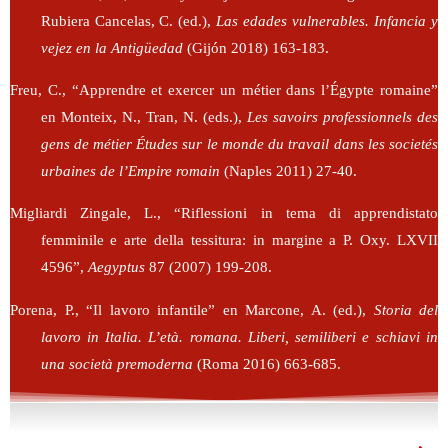
Rubiera Cancelas, C. (ed.),
Las edades vulnerables.
Infancia y
vejez en la Antigüedad
(Gijón 2018) 163-183.
Freu, C., “Apprendre et exercer un métier dans l’Égypte romaine”
en Monteix, N., Tran, N. (eds.),
Les savoirs professionnels des
gens de métier Études sur le monde du travail dans les societés
urbaines de l’Empire romain
(Naples 2011) 27-40.
Migliardi Zingale, L., “Riflessioni in tema di apprendistato
femminile e arte della tessitura: in margine a P. Oxy. LXVII
4596”,
Aegyptus
87 (2007) 199-208.
Porena, P., “Il lavoro infantile” en Marcone, A. (ed.),
Storia del
lavoro in Italia. L’età. romana. Liberi, semiliberi e schiavi in
una società premoderna
(Roma 2016) 663-685.