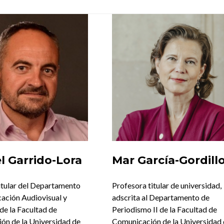
Objetivos
y
Estrategias
Miembros
 Garrido-Lora
Mar García-Gordill
itular del Departamento
Profesora titular de universidad,
ación Audiovisual y
adscrita al Departamento de
de la Facultad de
Periodismo II de la Facultad de
ón de la Universidad de
Comunicación de la Universidad