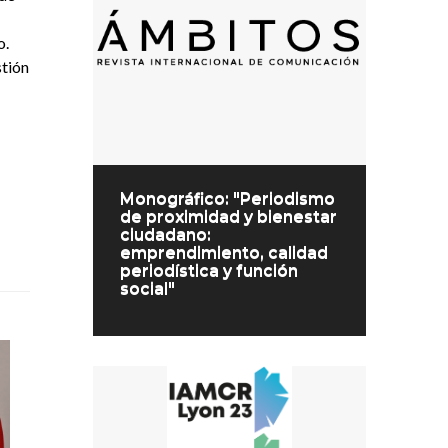
o.
stión
Monográfico: "Periodismo
de proximidad y bienestar
ciudadano:
emprendimiento, calidad
periodística y función
social"