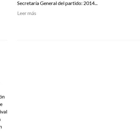
Secretaría General del partido: 2014...
Leer más
s
ión
le
ival
a
n