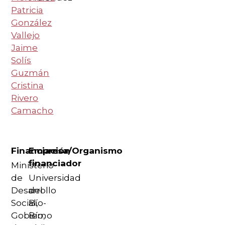
Patricia
González
Vallejo
Jaime
Solís
Guzmán
Cristina
Rivero
Camacho
Financiación
Empresa/Organismo
financiador
Ministerio
de
Universidad
Desarrollo
del
Social,
Bío-
Gobierno
Bío,