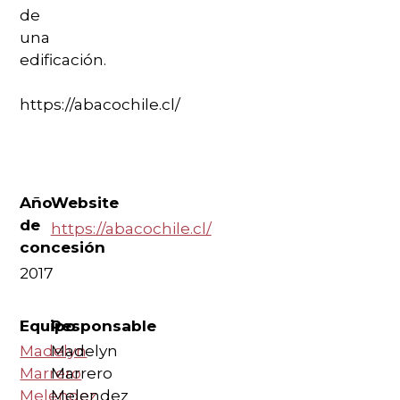
de
una
edificación.
https://abacochile.cl/
Año
Website
de
https://abacochile.cl/
concesión
2017
Equipo
Responsable
Madelyn
Madelyn
Marrero
Marrero
Melendez
Melendez