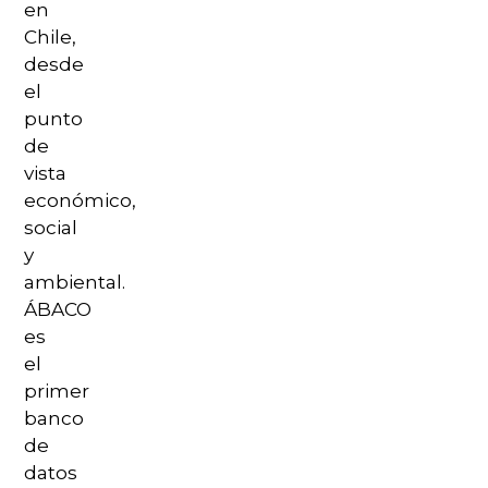
en
Chile,
desde
el
punto
de
vista
económico,
social
y
ambiental.
ÁBACO
es
el
primer
banco
de
datos