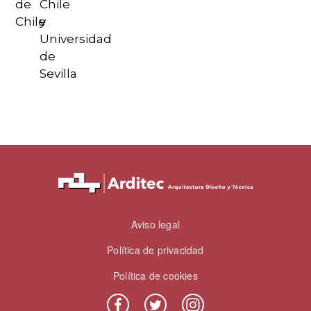
de
Chile
Chile
y
Universidad
de
Sevilla
PIE DE PÁGINA
Aviso legal
Política de privacidad
Política de cookies