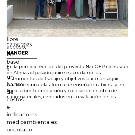
digital,
pública,
escalable
y
de
libre
02-06-2023
acceso,
NANOER
en
base
En la primera reunión del proyecto NanOER celebrada
a
en Atenas el pasado junio se acordaron los
un
instrumentos de trabajo y objetivos para conseguir
banco
establecer una plataforma de enseñanza abierta y en
línea sobre la producción y colocación en obra de
de
nanomateriales, centrados en la evaluación de los
costos
e
indicadores
medioambientales
orientado