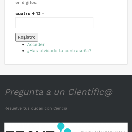
en dígitos:
cuatro + 12 =
Registro
Acceder
¿Has olvidado tu contraseña?
Pregunta a un Científic@
Resuelve tus dudas con Ciencia