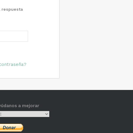
a respuesta
 contraseña?
yúdanos a mejorar