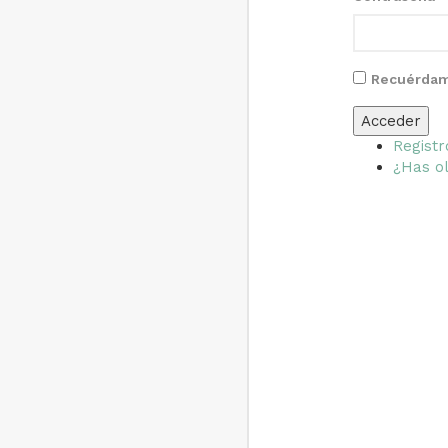
Recuérda
Acceder
Registr
¿Has ol