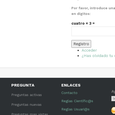
Por favor, introduce un
en dígitos:
cuatro × 3 =
Registro
Acceder
¿Has olvidado tu
PREGUNTA
ENLACES
A
Contacto
Preguntas activas
Reglas Científic@s
Preguntas nuevas
Reglas Usuari@s
Preguntas mas vistas