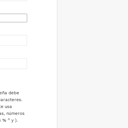
seña debe
caracteres.
te usa
as, números
 % ^ y ).