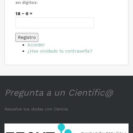
en dígitos:
18 − 6 =
Registro
Acceder
¿Has olvidado tu contraseña?
Pregunta a un Científic@
Resuelve tus dudas con Ciencia