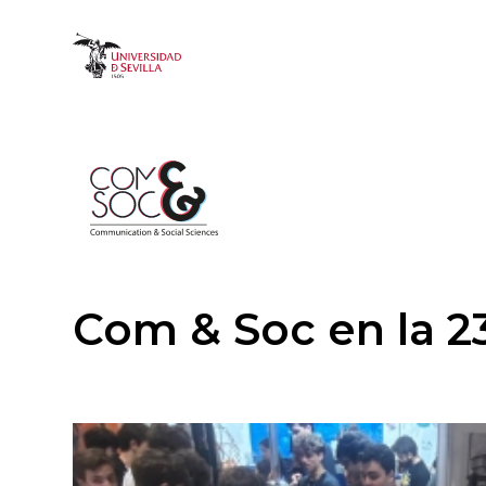
Image
Com & Soc en la 23
Image