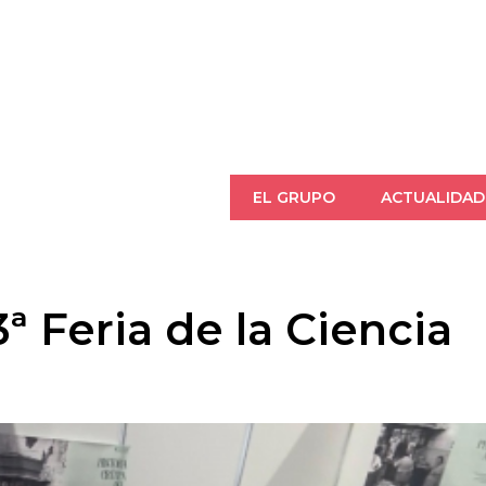
Pasar al contenido principal
EL GRUPO
ACTUALIDAD
Descripción
en
SICA
ª Feria de la Ciencia
Líneas
de
investigación
SICA
Misión,
Visión
y
Valores