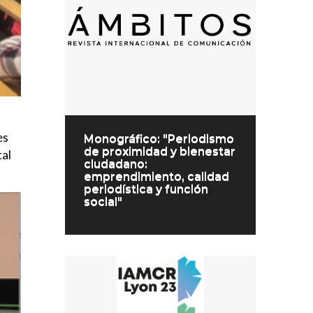
es
Monográfico: "Periodismo
de proximidad y bienestar
tal
ciudadano:
emprendimiento, calidad
periodística y función
social"