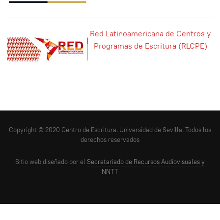
Red Latinoamericana de Centros y
Programas de Escritura (RLCPE)
Copyright © 2020 Centro de Escritura. Universidad de Sevilla. Todos los
derechos reservados
Sitio web diseñado por el
Secretariado de Recursos Audiovisuales y
NNTT