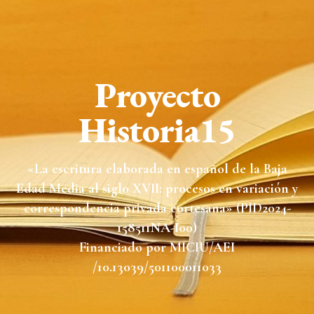
Proyecto
Historia15
«La escritura elaborada en español de la Baja
Edad Media al siglo XVII: procesos en variación y
correspondencia privada cortesana» (PID2024-
158511NA-I00)
Financiado por MICIU/AEI
/10.13039/501100011033