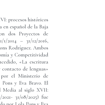
VI: procesos históricos
ca en español de la Baja
son dos Proyectos de
/1/2014 – 31/12/2016,
 Pons Rodríguez. Ambos
nomía y Competitividad
ncedido, «La escritura
y contacto de lenguas»
 por el Ministerio de
a Pons y Eva Bravo. El
d Media al siglo XVII:
9/2021- 31/08/2025) fue
ido por Lola Pons y Eva