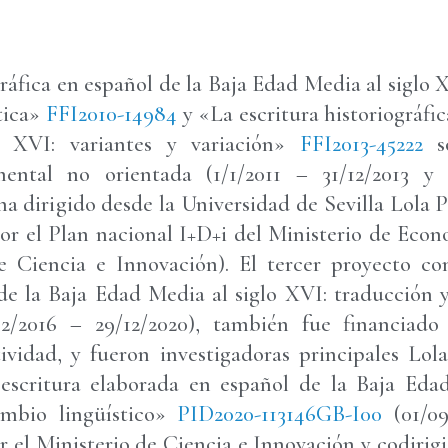
gráfica en español de la Baja Edad Media al siglo X
tica»
FFI2010-14984
y «La escritura historiográfi
 XVI: variantes y variación»
FFI2013-45222
ental no orientada (1/1/2011 – 31/12/2013 y 1
ha dirigido desde la Universidad de Sevilla Lola
por el Plan nacional I+D+i del Ministerio de Eco
e Ciencia e Innovación). El tercer proyecto co
de la Baja Edad Media al siglo XVI: traducción 
2/2016 – 29/12/2020), también fue financiado
idad, y fueron investigadoras principales Lol
escritura elaborada en español de la Baja Eda
ambio lingüístico»
PID2020-113146GB-I00
(01/0
 el Ministerio de Ciencia e Innovación y codirig