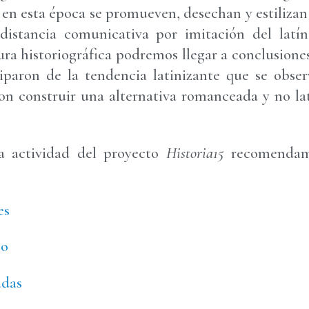
e en esta época se promueven, desechan y estilizan 
distancia comunicativa por imitación del latín
tura historiográfica podremos llegar a conclusiones
ciparon de la tendencia latinizante que se obser
ron construir una alternativa romanceada y no la
.
a actividad del proyecto
Historia15
recomendam
es
po
adas