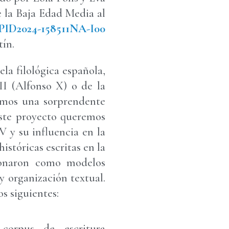
e la Baja Edad Media al
PID2024-158511NA-I00
tín.
la filológica española,
II (Alfonso X) o de la
vamos una sorprendente
 este proyecto queremos
XV y su influencia en la
istóricas escritas en la
ionaron como modelos
y organización textual.
s siguientes:
 corpus de escritura