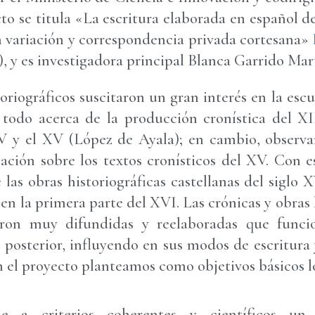
cto se titula «La escritura elaborada en español d
n variación y correspondencia privada cortesana»
), y es investigadora principal Blanca Garrido Mar
oriográficos suscitaron un gran interés en la escue
 todo acerca de la producción cronística del XI
IV y el XV (López de Ayala); en cambio, obser
gación sobre los textos cronísticos del XV. Con
 las obras historiográficas castellanas del siglo 
a en la primera parte del XVI. Las crónicas y obras h
ron muy difundidas y reelaboradas que func
a posterior, influyendo en sus modos de escritura 
el proyecto planteamos como objetivos básicos lo
e a criterios coherentes y científicos un