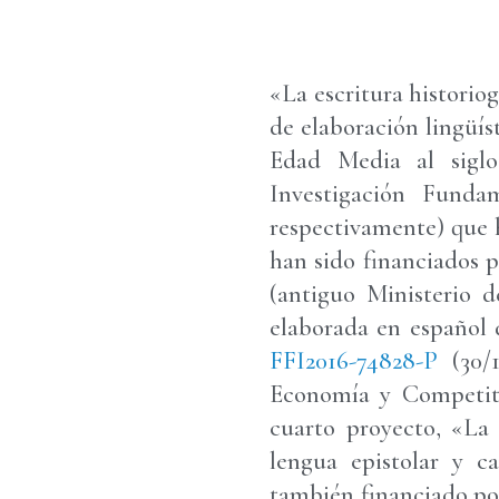
«La escritura historio
de elaboración lingüís
Edad Media al siglo
Investigación Fundam
respectivamente) que 
han sido financiados 
(antiguo Ministerio d
elaborada en español 
FFI2016-74828-P
(30/1
Economía y Competitiv
cuarto proyecto, «La 
lengua epistolar y c
también financiado por