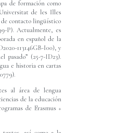
tapa de formación como
niversitat de les Illes
de contacto lingüístico
99-P). Actualmente, es
borada en español de la
ID2020-113146GB-I00), y
el pasado” (25-7-ID23).
ua e historia en cartas
0779).
tes al área de lengua
ciencias de la educación
 programas de Erasmus +
e textos, así como a la