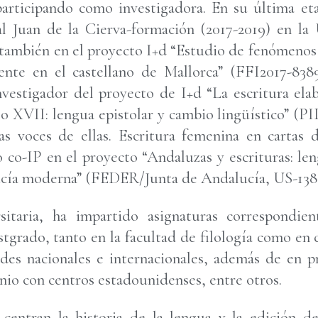
participando como investigadora. En su última e
l Juan de la Cierva-formación (2017-2019) en la U
o también en el proyecto I+d “Estudio de fenómenos 
ente en el castellano de Mallorca” (FFI2017-838
estigador del proyecto de I+d “La escritura ela
lo XVII: lengua epistolar y cambio lingüístico” (P
s voces de ellas. Escritura femenina en cartas d
 co-IP en el proyecto “Andaluzas y escrituras: leng
ucía moderna” (FEDER/Junta de Andalucía, US-138
itaria, ha impartido asignaturas correspondien
tgrado, tanto en la facultad de filología como en 
ades nacionales e internacionales, además de en
nio con centros estadounidenses, entre otros.
 centran la historia de la lengua y la edición d