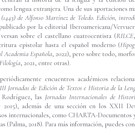
omo lengua extranjera. Una de sus aportaciones más
 (1443) de Alfonso Martínez de Toledo. Edición, intro
 publicado por la editorial Iberoamericana/Vervuer
 versan sobre el castellano cuatrocentista (
RILCE
critura epistolar hasta el español moderno (
Hipog
eal Academia Española
, 2022), pero sobre todo, morfos
Filología
, 2021, entre otras).
periódicamente encuentros académicos relacion
III Jornadas de Edición de Textos e Historia de la Le
s Rodríguez, las
Jornadas Internacionales de Histor
 y 2015), además de una sección en los XXII De
resos internacionales, como CHARTA-Documentos 
cas (Palma, 2018). Para más información, puedes co