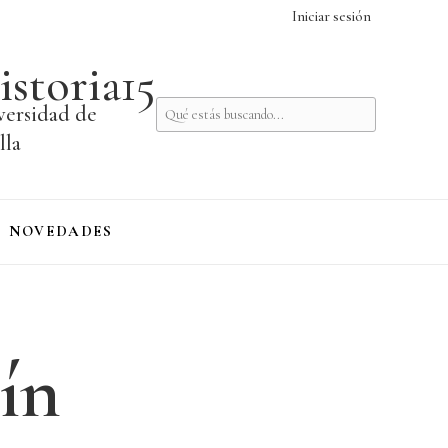
Iniciar sesión
istoria15
versidad de
lla
NOVEDADES
ín