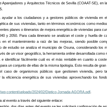
de Aparejadores y Arquitectos Técnicos de Sevilla (COAAT-SE), en l
5.
yudar a los ciudadanos y a gestores públicos de vivienda en el 
nergética de sus viviendas, tanto en términos económicos como medio
entes planes o itinerarios de mejora energética de viviendas para cu
040 y 2050. Para cada itinerario se analizan el coste y huella de c
os en el mantenimiento a raíz de las mejoras, siendo posible com
 de estudio se analiza el municipio de Osuna, considerando los 
vés de un visor geográfico, la herramienta online desarrollada como r
 e identificar fácilmente cuál es el más rentable en cuanto a coste
ara un conjunto de ellas de la misma tipología. Esto resulta de gran 
n el caso de organismos públicos que gestionen vivienda, pero t
ar la eficiencia energética de sus viviendas aprovechando los fon
s/wp-content/uploads/2024/02/Diptico-Jornada-AGORA.pdf
.
a al evento a través del siguiente enlace:
estión, dos días antes del evento se les solicitará confirmación de as