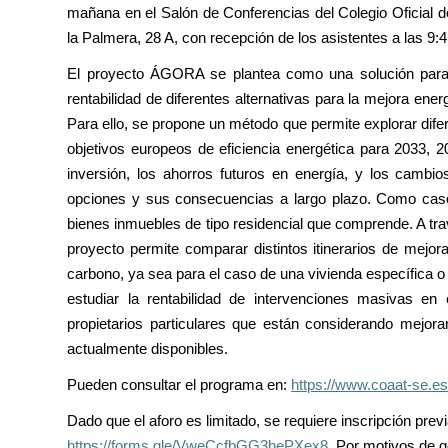
mañana en el Salón de Conferencias del Colegio Oficial 
la Palmera, 28 A, con recepción de los asistentes a las 9:4
El proyecto ÁGORA se plantea como una solución para a
rentabilidad de diferentes alternativas para la mejora e
Para ello, se propone un método que permite explorar difer
objetivos europeos de eficiencia energética para 2033, 2
inversión, los ahorros futuros en energía, y los cambi
opciones y sus consecuencias a largo plazo. Como caso
bienes inmuebles de tipo residencial que comprende. A tra
proyecto permite comparar distintos itinerarios de mejora
carbono, ya sea para el caso de una vivienda específica o p
estudiar la rentabilidad de intervenciones masivas e
propietarios particulares que están considerando mejor
actualmente disponibles.
Pueden consultar el programa en:
https://www.coaat-se.e
Dado que el aforo es limitado, se requiere inscripción previ
https://forms.gle/VweCcfbGG3hePXex8
. Por motivos de g