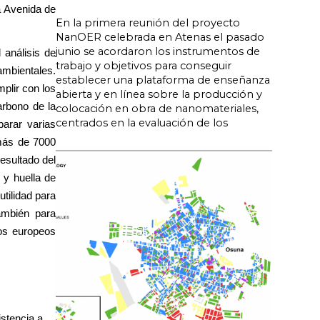
a Avenida de
En la primera reunión del proyecto
NanOER celebrada en Atenas el pasado
junio se acordaron los instrumentos de
análisis de
trabajo y objetivos para conseguir
ambientales.
establecer una plataforma de enseñanza
mplir con los
abierta y en línea sobre la producción y
arbono de la
colocación en obra de nanomateriales,
centrados en la evaluación de los
parar varias
más de 7000
esultado del
 y huella de
utilidad para
ambién para
dos europeos
istencia a