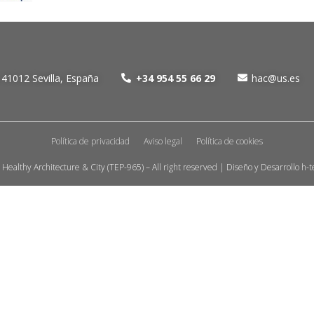
 41012 Sevilla, España
+34 954 55 66 29
hac@us.es
Política de privacidad
Aviso legal
Política de cookies
Healthy Architecture & City (TEP-965) – All right reserved | Diseño y Desarrollo
h-t