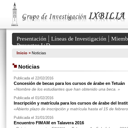
Grupo
de
Investigación
IXBILIA
::
HUM
381
Secciones
del
Presentación
Líneas de Investigación
Miemb
Portal
Proyectos I+D
Inicio »
Noticias
Noticias
Publicada el 22/02/2016
Concesión de becas para los cursos de árabe en Tetuán
«Nombre de los estudiantes que han obtenido una beca. »
Publicada el 01/02/2016
Inscripción y matrícula para los cursos de árabe del Inst
«Abierto plazo de inscripción y matrícula hasta el 15 de febre
Publicada el 31/01/2016
Encuentro FIMAM en Talavera 2016