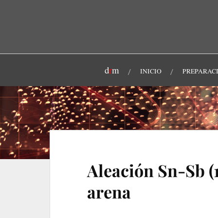
d
r
m
INICIO
PREPARAC
Aleación Sn-Sb (
arena