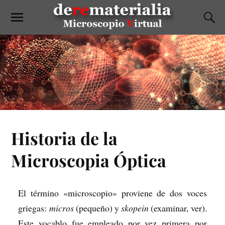
Historia de la
Microscopia Óptica
El término «microscopio» proviene de dos voces
griegas:
micros
(pequeño) y
skopein
(examinar, ver).
Este vocablo fue empleado por vez primera por