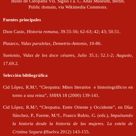
Busto de Cleopatra VII. Siglos I a. C. Altas Museum, Berlín.
Public domain, via Wikimedia Commons.
Fuentes principales
Dion Casio,
Historia romana
, 39.55-56; 62-63; 42; 43; 50.51.
Plutarco,
Vidas paralelas, Demetrio-Antonio
, 10-86.
Suetonio,
Vidas de los doce césares
,
Julio
35.1; 52.1-2;
Augusto,
17.69.2.
Selección bibliográfica
Cid López, R.M.ª, “Cleopatra: Mitos literarios e historiográficos en
torno a una reina”,
SHHA
18 (2000) 139-141.
Cid López, R.M.ª, “Cleopatra. Entre Oriente y Occidente”, en Díaz
Sánchez, P., Fuente, M.ªJ., Franco Rubio, G. (eds.),
Impulsando
la historia desde la historia de las mujeres. La estela de
Cristina Segura
(
Huelva 2012) 143-155.