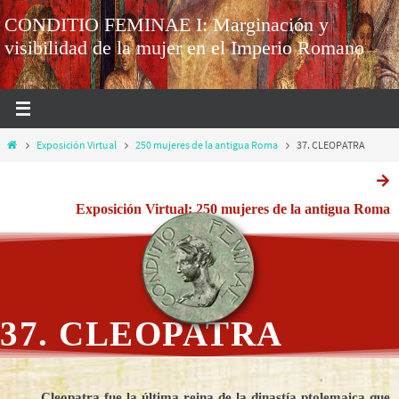
CONDITIO FEMINAE I: Marginación y
visibilidad de la mujer en el Imperio Romano
Exposición Virtual
250 mujeres de la antigua Roma
37. CLEOPATRA
Exposición Virtual: 250 mujeres de la antigua Roma
37. CLEOPATRA
Cleopatra fue la última reina de la dinastía ptolemaica que