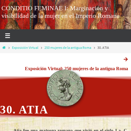
CONDITIO FEMINAE I: Marginación y
visibilidad de la mujer en el Imperio Romano
Exposición Virtual
250 mujeres de la antigua Roma
30. ATIA
Exposición Virtual: 250 mujeres de la antigua Roma
30. ATIA
Atia fue una matrona romana que vivió en el siglo I a. C.