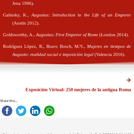
Jena 1996).
Galinsky, K.,
Augustus: Introduction to the Life of an Emperor
(Austin 2012).
Goldsworthy, A.,
Augustus: First Emperor of Rome
(London 2014).
Rodríguez López, R., Bravo Bosch, M.ªJ.,
Mujeres en tiempos de
Augusto: realidad social e imposición legal
(Valencia 2016).
Exposición Virtual: 250 mujeres de la antigua Roma
Share this...