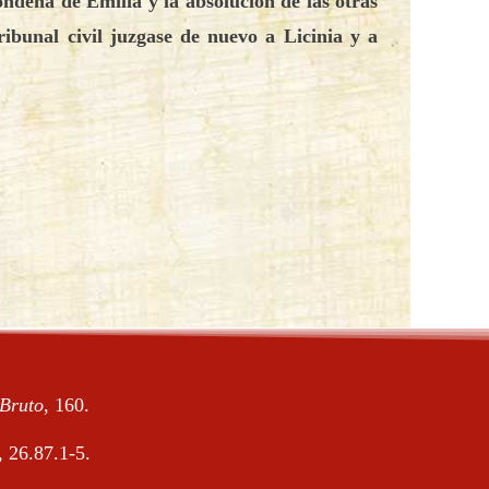
ondena de Emilia y la absolución de las otras
ibunal civil juzgase de nuevo a Licinia y a
 Bruto
, 160.
, 26.87.1-5.