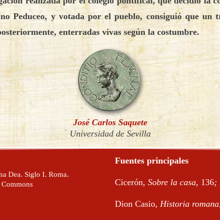
ción realizada por el colegio pontifical, que decidió la c
no Peduceo, y votada por el pueblo, consiguió que un tr
osteriormente, enterradas vivas según la costumbre.
José Carlos Saquete
Universidad de Sevilla
Fuentes principales
na Dea. Siglo I. Roma.
Cicerón,
Sobre la casa
, 136
;
ia Commons
Dion Casio,
Historia romana