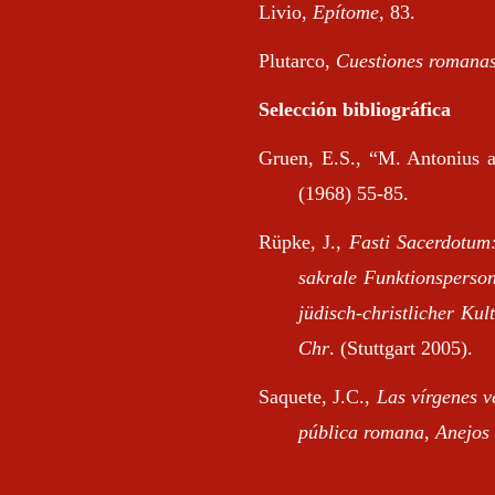
Livio,
Epítome
, 83.
Plutarco,
Cuestiones romana
Selección bibliográfica
Gruen, E.S., “M. Antonius a
(1968) 55-85.
Rüpke, J.,
Fasti Sacerdotum:
sakrale Funktionsperson
jüdisch-christlicher Kul
Chr
. (Stuttgart 2005).
Saquete, J.C.,
Las vírgenes v
pública romana
,
Anejos