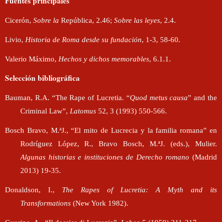
Fuentes principales
Cicerón,
Sobre la
República, 2.46;
Sobre las leyes
, 2.4.
Livio,
Historia de Roma desde su fundación
, 1-3, 58-60.
Valerio Máximo,
Hechos y dichos memorables
, 6.1.1.
Selección bibliográfica
Bauman, R.A. “The Rape of Lucretia. “
Quod metus causa
” and the
Criminal Law”,
Latomus
52, 3 (1993) 550-566.
Bosch Bravo, M.ªJ., “El mito de Lucrecia y la familia romana” en
Rodríguez López, R., Bravo Bosch, M.ªJ. (eds.), Mulier.
Algunas historias e instituciones de Derecho romano
(Madrid
2013) 19-35.
Donaldson, I.,
The Rapes of Lucretia: A Myth and its
Transformations
(New York 1982).