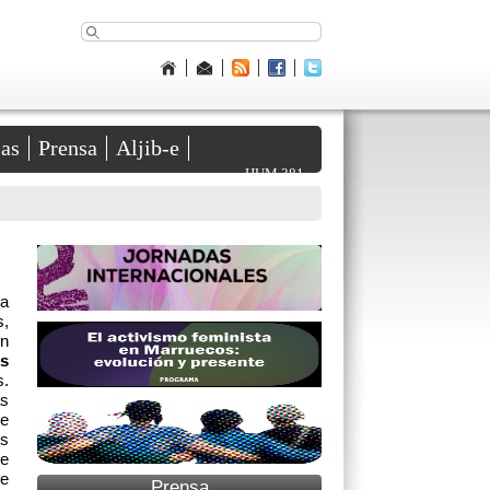
ias
Prensa
Aljib-e
HUM 381
Actividades
a
s,
en
s
s.
as
te
es
de
te
Prensa