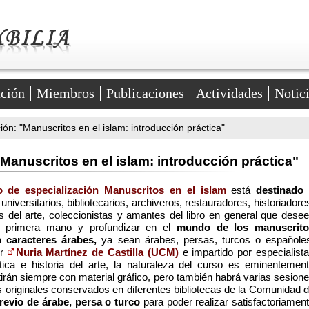
ación
Miembros
Publicaciones
Actividades
Notic
ión: "Manuscritos en el islam: introducción práctica"
"Manuscritos en el islam: introducción práctica"
so de especialización Manuscritos en el islam
está
destinado
universitarios, bibliotecarios, archiveros, restauradores, historiadore
es del arte, coleccionistas y amantes del libro en general que dese
 primera mano y profundizar en el
mundo de los manuscrito
n caracteres árabes,
ya sean árabes, persas, turcos o españole
r
Nuria Martínez de Castilla (UCM)
e impartido por especialist
ica e historia del arte, la naturaleza del curso es eminentemen
tirán siempre con material gráfico, pero también habrá varias sesion
s originales conservados en diferentes bibliotecas de la Comunidad 
revio de árabe, persa o turco
para poder realizar satisfactoriamen