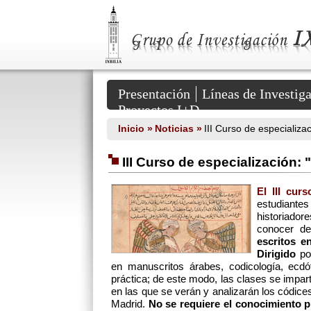
Grupo
de
Investigación
IXBILIA
::
HUM
381
Secciones
del
Presentación
Líneas de Investig
Portal
Proyectos I+D
Inicio »
Noticias »
III Curso de especializac
III Curso de especialización: 
El III cur
estudiantes 
historiador
conocer de
escritos e
Dirigido
po
en manuscritos árabes, codicología, ecdót
práctica; de este modo, las clases se impar
en las que se verán y analizarán los códice
Madrid.
No se requiere el conocimiento p