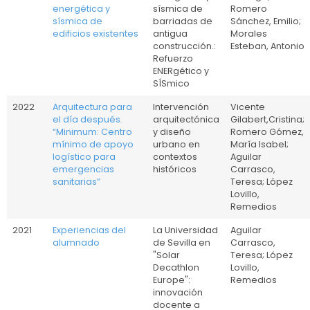
energética y
sísmica de
Romero
sísmica de
barriadas de
Sánchez, Emilio;
edificios existentes
antigua
Morales
construcción.:
Esteban, Antonio
Refuerzo
ENERgético y
SÍSmico
2022
Arquitectura para
Intervención
Vicente
el día después.
arquitectónica
Gilabert,Cristina;
“Minimum: Centro
y diseño
Romero Gómez,
mínimo de apoyo
urbano en
María Isabel;
logístico para
contextos
Aguilar
emergencias
históricos
Carrasco,
sanitarias”
Teresa; López
Lovillo,
Remedios
2021
Experiencias del
La Universidad
Aguilar
alumnado
de Sevilla en
Carrasco,
"Solar
Teresa; López
Decathlon
Lovillo,
Europe":
Remedios
innovación
docente a