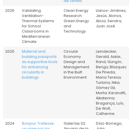
de Sevilla
2025
Validating
Clean Energy
Llanos-Jiménez,
Ventilation-
Research.
Jesús; Alonos,
Thermal Systems
Green Energy
Alicia; Sendra,
for School
and
Juan José
Classrooms in
Technology
Mediterranean
Climate
2025
Material and
Circular
Leindecker,
building passports
Economy
Gerald; Askar,
as supportive tools
Design and
Rand; Güngör,
for enhancing
Management
Bengü; Blazquez
circularity in
in the Built
De Pineda,
buildings
Environment
Maria Teresa;
Turbina, Nika;
Gómez Gil,
Marta; Karanafti,
Aikaterina;
Bragança, Luís;
De Wolf,
Catherine
2024
Bonjour Tristesse:
Galerías 02:
Díaz-Borrego,
un viaje por los
Anuario de la
Julia