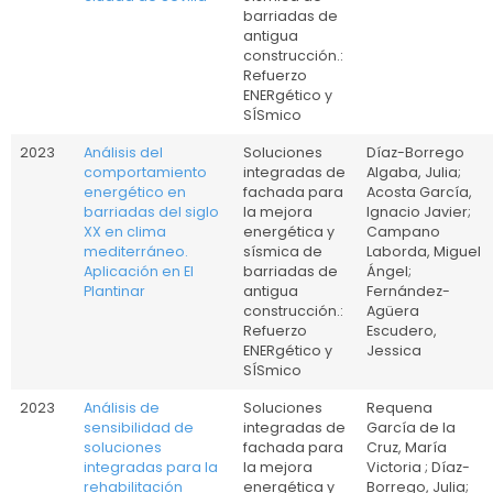
barriadas de
antigua
construcción.:
Refuerzo
ENERgético y
SÍSmico
2023
Análisis del
Soluciones
Díaz-Borrego
comportamiento
integradas de
Algaba, Julia;
energético en
fachada para
Acosta García,
barriadas del siglo
la mejora
Ignacio Javier;
XX en clima
energética y
Campano
mediterráneo.
sísmica de
Laborda, Miguel
Aplicación en El
barriadas de
Ángel;
Plantinar
antigua
Fernández-
construcción.:
Agüera
Refuerzo
Escudero,
ENERgético y
Jessica
SÍSmico
2023
Análisis de
Soluciones
Requena
sensibilidad de
integradas de
García de la
soluciones
fachada para
Cruz, María
integradas para la
la mejora
Victoria ; Díaz-
rehabilitación
energética y
Borrego, Julia;