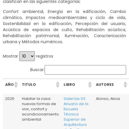
clasifican en las siguientes categorías:
Confort ambiental, Energía en la edificación, Cambio
climático, Impactos medioambientales y ciclo de vida,
Sostenibilidad en la edificación, Percepción del usuario,
Acústica de espacios de culto, Rehabilitación acústica,
Rehabilitación patrimonial, Iluminación, Caracterización
urbana y Métodos numéricos.
Mostrar
registros
Buscar:
AÑO
TITULO
LIBRO
AUTORES
2025
Habitar la casa:
Galerías 03:
Alonso, Alicia
nuevas formas de
Anuario de la
vivir, confort y
Escuela
acondicionamiento
Técnica
ambiental
Superior de
Arquitectura