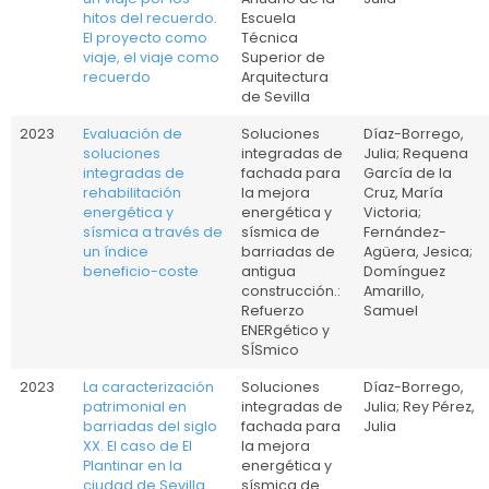
hitos del recuerdo.
Escuela
El proyecto como
Técnica
viaje, el viaje como
Superior de
recuerdo
Arquitectura
de Sevilla
2023
Evaluación de
Soluciones
Díaz-Borrego,
soluciones
integradas de
Julia; Requena
integradas de
fachada para
García de la
rehabilitación
la mejora
Cruz, María
energética y
energética y
Victoria;
sísmica a través de
sísmica de
Fernández-
un índice
barriadas de
Agüera, Jesica;
beneficio-coste
antigua
Domínguez
construcción.:
Amarillo,
Refuerzo
Samuel
ENERgético y
SÍSmico
2023
La caracterización
Soluciones
Díaz-Borrego,
patrimonial en
integradas de
Julia; Rey Pérez,
barriadas del siglo
fachada para
Julia
XX. El caso de El
la mejora
Plantinar en la
energética y
ciudad de Sevilla
sísmica de