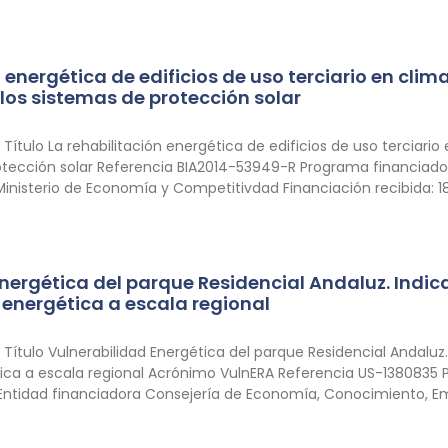
n energética de edificios de uso terciario en cl
los sistemas de protección solar
tulo La rehabilitación energética de edificios de uso terciari
otección solar Referencia BIA2014-53949-R Programa financiador 
Ministerio de Economía y Competitivdad Financiación recibida:
nergética del parque Residencial Andaluz. Indic
n energética a escala regional
tulo Vulnerabilidad Energética del parque Residencial Andaluz.
tica a escala regional Acrónimo VulnERA Referencia US-1380835 
ntidad financiadora Consejería de Economía, Conocimiento, Em