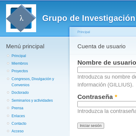
Pa
co
Grupo de Investigación
pr
Principal
Menú principal
Se encuentra usted a
Cuenta de usuario
Solapas principales
Principal
Nombre de usuari
Miembros
Proyectos
Introduzca su nombre de
Congresos, Divulgación y
Información (GILLIUS).
Convenios
Doctorado
Contraseña
*
Seminarios y actividades
Prensa
Introduzca la contrase
Enlaces
Contacto
Acceso