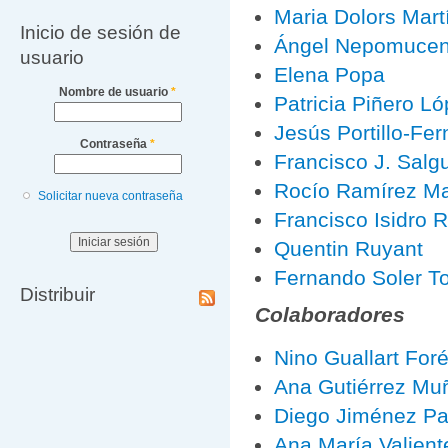
Maria Dolors Mart
Inicio de sesión de
Ángel Nepomucen
usuario
Elena Popa
Nombre de usuario
*
Patricia Piñero L
Jesús Portillo-Fe
Contraseña
*
Francisco J. Salg
Rocío Ramírez Ma
Solicitar nueva contraseña
Francisco Isidro 
Quentin Ruyant
Fernando Soler T
Distribuir
Colaboradores
Nino Guallart For
Ana Gutiérrez Muñ
Diego Jiménez P
Ana María Valien