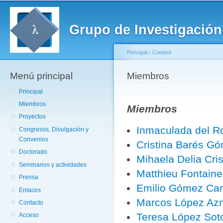
Pa
co
Grupo de Investigación
pr
Principal
›
Content
Menú principal
Se encuentra usted a
Miembros
Principal
Miembros
Miembros
Proyectos
Inmaculada del R
Congresos, Divulgación y
Convenios
Cristina Barés G
Doctorado
Mihaela Delia Cri
Seminarios y actividades
Matthieu Fontaine
Prensa
Emilio Gómez Ca
Enlaces
Marcos López Az
Contacto
Teresa López Sot
Acceso