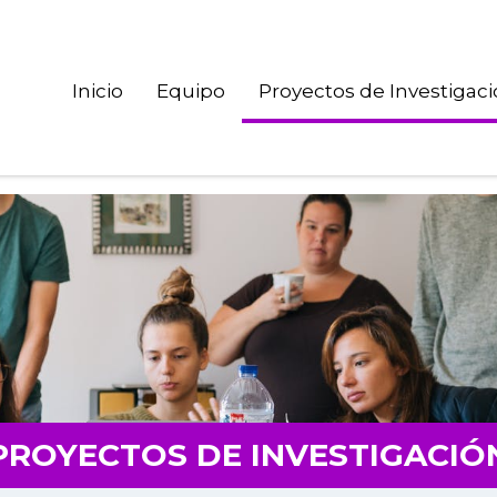
/httpd/html/alojamientos/css) is not within the allowed path(s):
entos/psycoms) in
/home/httpd/html/alojamientos/psycoms/wp
Inicio
Equipo
Proyectos de Investigac
PROYECTOS DE INVESTIGACIÓ