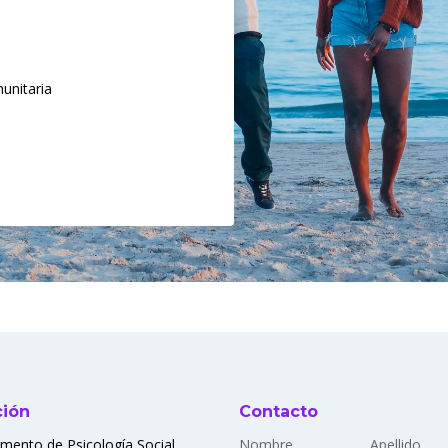
unitaria
ción
Contacto
mento de Psicología Social
Nombre
Apellido