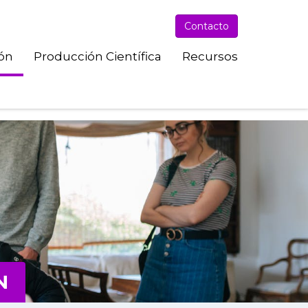
Contacto
-content/plugins/hummingbird-
ión
Producción Científica
Recursos
N