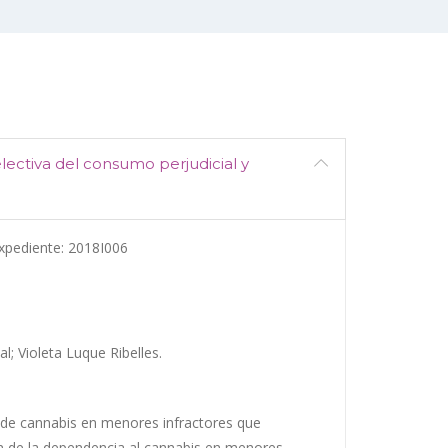
selectiva del consumo perjudicial y
xpediente: 2018I006
; Violeta Luque Ribelles.
o de cannabis en menores infractores que
n de la dependencia al cannabis en menores