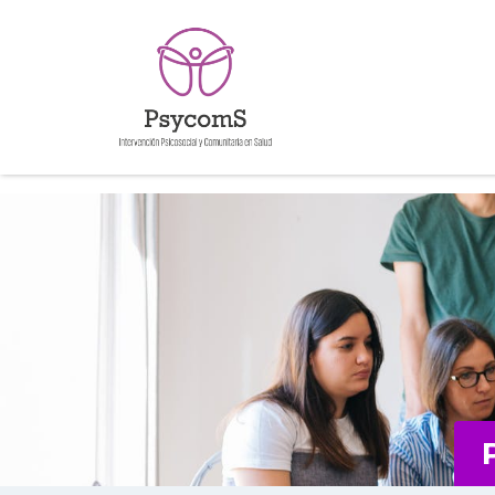
Warning
: file_exists(): open_basedir restriction in effect. File(/home
(/home/httpd/html/include:/dev/urandom:/home/httpd/html/alojami
performance/core/modules/class-minify.php
on line
391