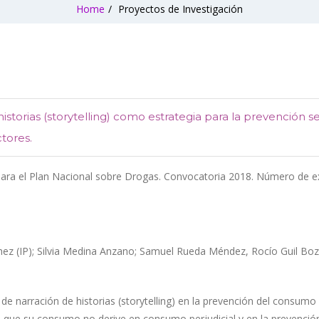
Home
/
Proyectos de Investigación
 historias (storytelling) como estrategia para la prevención 
tores.
para el Plan Nacional sobre Drogas. Convocatoria 2018. Número de e
ez (IP); Silvia Medina Anzano; Samuel Rueda Méndez, Rocío Guil Bozal
 de narración de historias (storytelling) en la prevención del consum
 que su consumo no derive en consumo perjudicial y en la prevenció