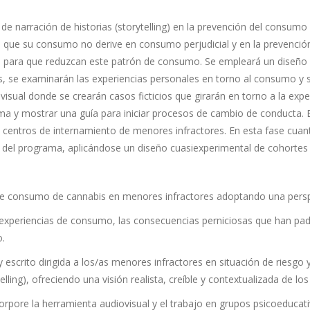
 de narración de historias (storytelling) en la prevención del consum
 que su consumo no derive en consumo perjudicial y en la prevenció
l para que reduzcan este patrón de consumo. Se empleará un diseño m
se examinarán las experiencias personales en torno al consumo y se 
sual donde se crearán casos ficticios que girarán en torno a la exp
a y mostrar una guía para iniciar procesos de cambio de conducta. E
centros de internamiento de menores infractores. En esta fase cuantit
 del programa, aplicándose un diseño cuasiexperimental de cohortes
o de consumo de cannabis en menores infractores adoptando una pers
experiencias de consumo, las consecuencias perniciosas que han pade
o.
y escrito dirigida a los/as menores infractores en situación de riesg
ling), ofreciendo una visión realista, creíble y contextualizada de lo
corpore la herramienta audiovisual y el trabajo en grupos psicoeducat