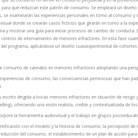
l para que reduzcan este patrón de consumo. Se empleará un diseño m
se examinarán las experiencias personales en torno al consumo y se 
sual donde se crearán casos ficticios que girarán en torno a la exp
a y mostrar una guía para iniciar procesos de cambio de conducta. E
centros de internamiento de menores infractores. En esta fase cuantit
 del programa, aplicándose un diseño cuasiexperimental de cohortes
o de consumo de cannabis en menores infractores adoptando una pers
experiencias de consumo, las consecuencias perniciosas que han pade
o.
y escrito dirigida a los/as menores infractores en situación de riesg
ling), ofreciendo una visión realista, creíble y contextualizada de lo
corpore la herramienta audiovisual y el trabajo en grupos psicoeducat
identificación con el modelo y la historia de consumo, la percepción de
de reducción del consumo, el establecimiento de un plan de acción pa