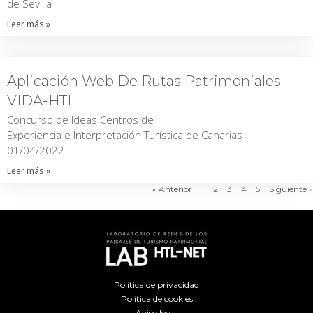
de Sevilla
Leer más »
Aplicación Web De Rutas Patrimoniales
VIDA-HTL
Concurso de Ideas Centros de
Experiencia e Interpretación Turística de Canarias
01/04/2022
Leer más »
« Anterior
1
2
3
4
5
Siguiente »
Política de privacidad
Política de cookies
Aviso legal