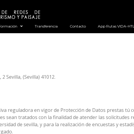
Formación
Transferencia
Contacto
App Rutas VIDA-HT
2 Sevilla, (Sevilla) 41012.
va reguladora en vigor de Protección de Datos prestas tú c
sean tratados con la finalidad de atender las solicitudes rea
rsidad de sevilla, y para la realización de encuestas y esta
rgado.