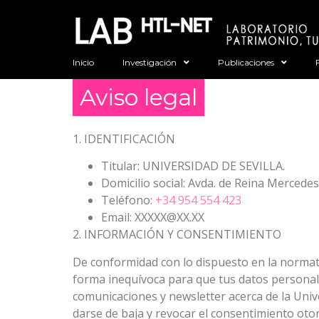
Inicio
Investigación
Publicaciones
Aviso legal
1. IDENTIFICACIÓN
Titular: UNIVERSIDAD DE SEVILLA.
Domicilio social: Avda. de Reina Mercedes, 
Teléfono:
+34 954 554 423
Email: XXXXX@XX.XX
2. INFORMACIÓN Y CONSENTIMIENTO
De conformidad con lo dispuesto en la normati
forma inequívoca para que tus datos personales 
comunicaciones y newsletter acerca de la Unive
darse de baja y revocar el consentimiento oto