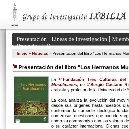
Grupo
de
Investigación
IXBILIA
::
HUM
381
Secciones
del
Presentación
Líneas de Investigación
Miemb
Portal
Proyectos I+D
Inicio »
Noticias »
Presentación del libro "Los Hermanos Mu
Presentación del libro "Los Hermanos M
La
Fundación Tres Culturas del 
Musulmanes
, de
Sergio Castaño R
arabista y profesor de la Universidad de 
La obra analiza la evolución del mov
desde sus orígenes hasta nuestros días
conforman la corriente ideológica fund
numerosas cuestiones que han ido surgi
como su compromiso con los valores demo
o su carácter internacional. Dichas cu