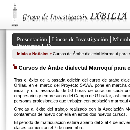
Grupo
de
Investigación
IXBILIA
::
HUM
381
Secciones
del
Presentación
Líneas de Investigación
Miemb
Portal
Proyectos I+D
Inicio »
Noticias »
Cursos de Árabe dialectal Marroquí para
Cursos de Árabe dialectal Marroquí para
Tras el éxito de la pasada edición del curso de árabe dial
Orillas, en el marco del Proyecto SAWA, pone en marcha d
inicial y otro avanzado de 50 horas de duración cada un
empresarios y empresarias del Campo de Gibraltar, así como
personas profesionales que trabajen con población marroquí
Gracias al éxito del trabajo realizado con la Asociación Me
contaremos de nuevo con ella en estos dos nuevos cursos.
El período de matriculación estará abierto del 2 al 4 de no
clases comienzan el 7 de noviembre.