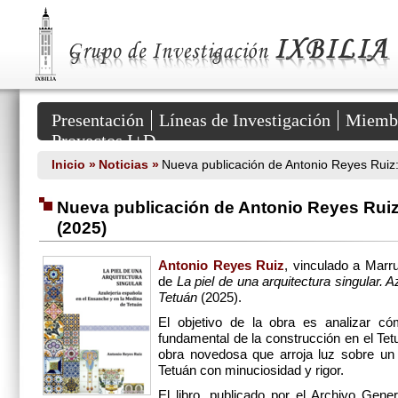
Grupo
de
Investigación
IXBILIA
::
HUM
381
Secciones
del
Presentación
Líneas de Investigación
Miemb
Portal
Proyectos I+D
Inicio »
Noticias »
Nueva publicación de Antonio Reyes Ruiz: 
Nueva publicación de Antonio Reyes Ruiz:
(2025)
Antonio Reyes Ruiz
, vinculado a Mar
de
La piel de una arquitectura singular.
Tetuán
(2025).
El objetivo de la obra es analizar c
fundamental de la construcción en el Tet
obra novedosa que arroja luz sobre un 
Tetuán con minuciosidad y rigor.
El libro, publicado por el Archivo Gene