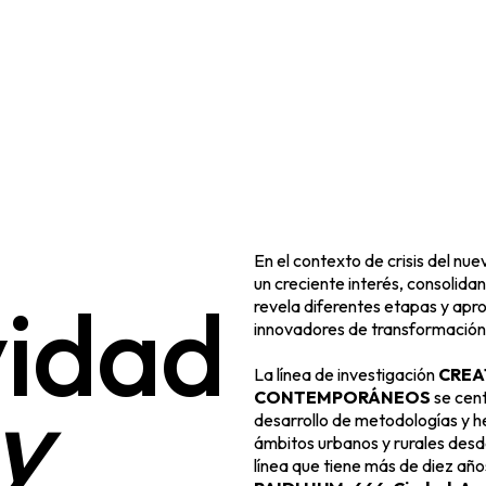
En el contexto de crisis del nue
un creciente interés, consolidan
v
i
d
a
d
revela diferentes etapas y apr
innovadores de transformación 
La línea de investigación
CREA
y
CONTEMPORÁNEOS
se cent
desarrollo de metodologías y h
ámbitos urbanos y rurales desde 
línea que tiene más de diez año