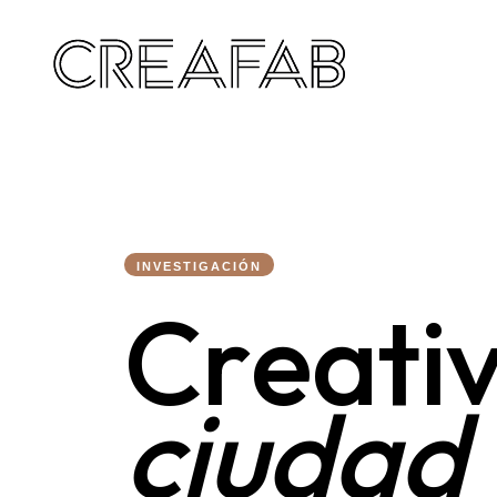
INVESTIGACIÓN
C
r
e
a
t
i
c
i
u
d
a
d