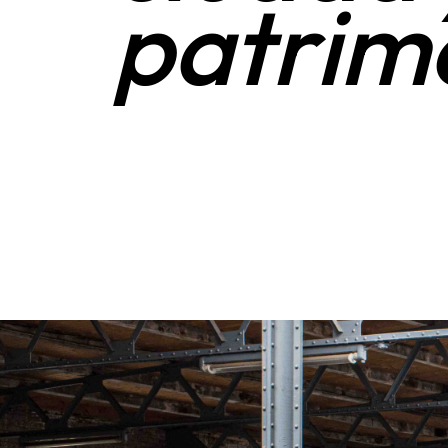
p
a
t
r
i
m